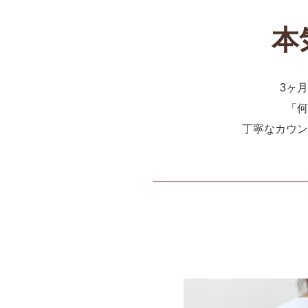
本
3ヶ
「何
丁寧なカウン