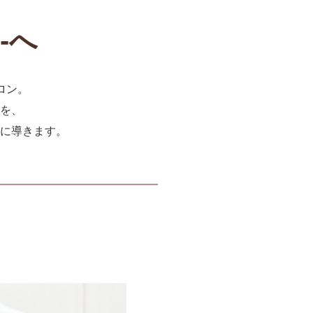
-へ
ロン。
を、
に導きます。