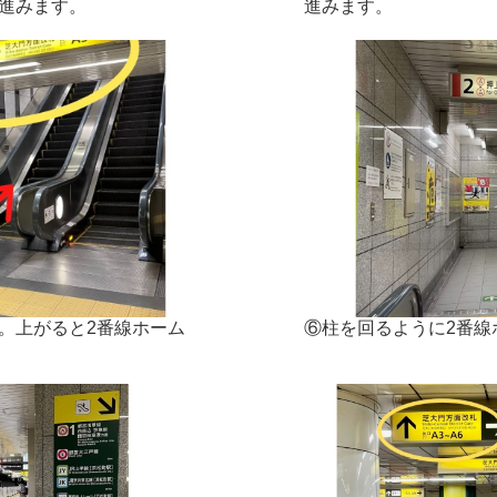
進みます。
進みます。
。上がると2番線ホーム
⑥柱を回るように2番線