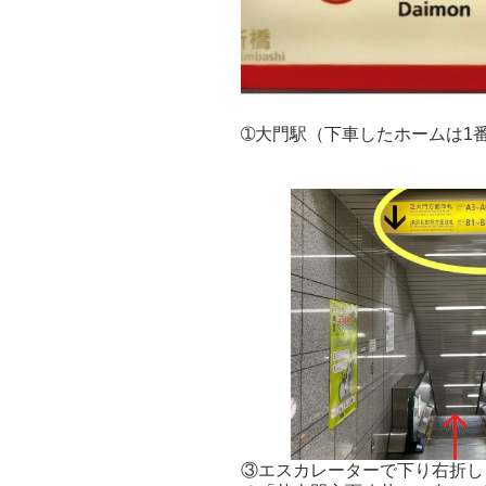
➀大門駅（下車したホームは1
③エスカレーターで下り右折し